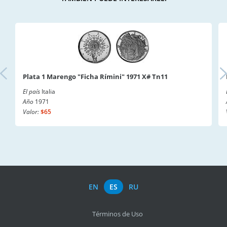
Plata 1 Marengo "Ficha Rímini" 1971 X# Tn11
El país
Italia
Año
1971
Valor:
$65
EN
ES
RU
Términos de Uso