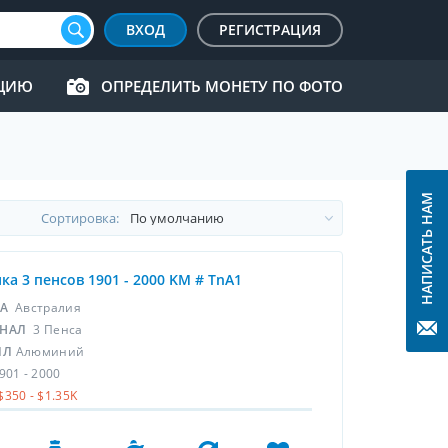
ВХОД
РЕГИСТРАЦИЯ
КЦИЮ
ОПРЕДЕЛИТЬ МОНЕТУ ПО ФОТО
НАПИСАТЬ НАМ
Cортировка:
ка 3 пенсов 1901 - 2000 KM # TnA1
НА
Австралия
НАЛ
3 Пенса
ЛЛ
Алюминий
901 - 2000
$350 - $1.35K