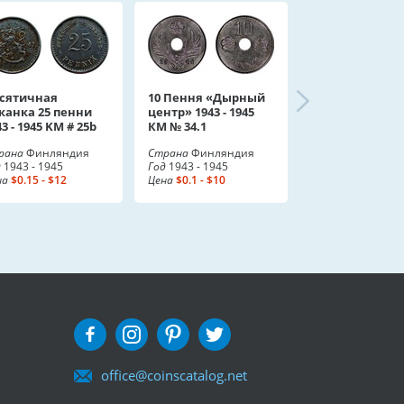
сятичная
10 Пення «Дырный
канка 25 пенни
центр» 1943 - 1945
3 - 1945 KM # 25b
КМ № 34.1
рана
Финляндия
Страна
Финляндия
д
1943 - 1945
Год
1943 - 1945
на
$0.15 - $12
Цена
$0.1 - $10
office@coinscatalog.net