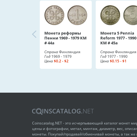
Монета реформы
Монета 5 Pennia
Пенни 1969 - 1979 KM
Reform 1977 - 1990
# 44a
KM # 45a
Страна
Финляндия
Страна
Финляндия
Год
1969 - 1979
Год
1977 - 1990
Цена
$0.2 - $2
Цена
$0.15 - $1
Coinscatalog.NET - это исчерпывающий каталог монет м
цены и фотографии, метал, минтаж, диаметр, вес, описа
монеты. Покупай/продавай/обменивай монеты, а так же