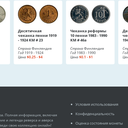
Десятичная
Чеканка реформы
Де
чеканка пенни 1919
10 пенни 1983 - 1990
че
- 1924 KM # 23
KM # 46a
194
Страна
Финляндия
Страна
Финляндия
Ст
Год
1919 - 1924
Год
1983 - 1990
Го
Цена
$0.25 - $4
Цена
$0.1 - $1
Це
Условия использования
Конфиденциальность
ира. Полная информация, включая
ние и легенда реверса и аверса
Оценка состояния монеты
 веди свою коллекцию онлайн!