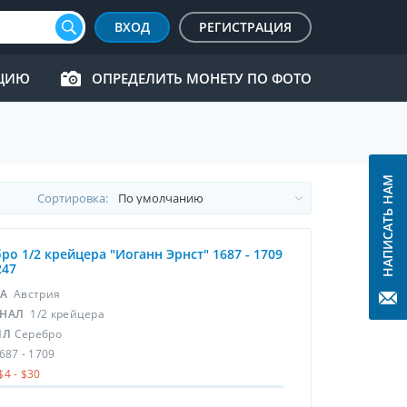
ВХОД
РЕГИСТРАЦИЯ
КЦИЮ
ОПРЕДЕЛИТЬ МОНЕТУ ПО ФОТО
НАПИСАТЬ НАМ
Cортировка:
ро 1/2 крейцера "Иоганн Эрнст" 1687 - 1709
247
НА
Австрия
НАЛ
1/2 крейцера
ЛЛ
Серебро
687 - 1709
$4 - $30