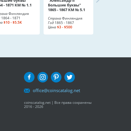
льшие буквы"
"Александр II
64 - 1871 КМ № 1.1
Большие буквы"
1865 - 1867 КМ № 5.1
рана
Финляндия
д
1864 - 1871
Страна
Финляндия
на
$10 - $5.5K
Год
1865 - 1867
Цена
$3 - $500
office@coinscatalog.net
coinscatalog.net | Все права сохранены
2016 - 2026