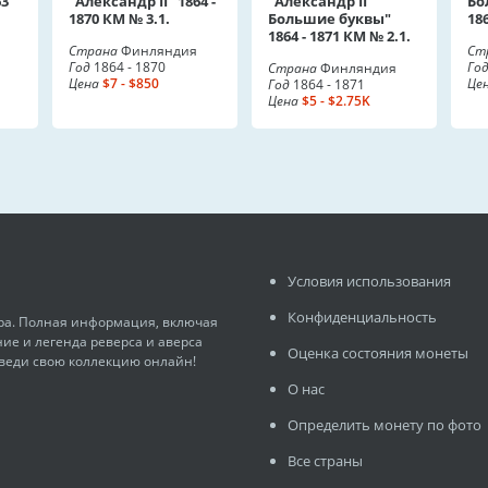
63
"Александр II" 1864 -
"Александр II
Бо
1870 КМ № 3.1.
Большие буквы"
18
1864 - 1871 КМ № 2.1.
Страна
Финляндия
Ст
Год
1864 - 1870
Го
Страна
Финляндия
Цена
$7 - $850
Це
Год
1864 - 1871
Цена
$5 - $2.75K
Условия использования
Конфиденциальность
ира. Полная информация, включая
ние и легенда реверса и аверса
Оценка состояния монеты
 веди свою коллекцию онлайн!
О нас
Определить монету по фото
Все страны