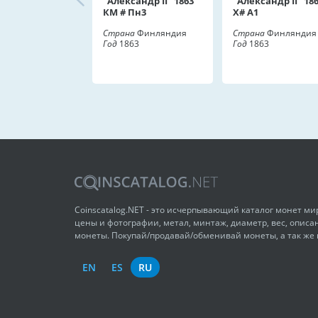
"Александр II" 1863
"Александр II" 18
КМ # Пн3
X# A1
Страна
Финляндия
Страна
Финляндия
Год
1863
Год
1863
Coinscatalog.NET - это исчерпывающий каталог монет м
цены и фотографии, метал, минтаж, диаметр, вес, описа
монеты. Покупай/продавай/обменивай монеты, а так же
EN
ES
RU