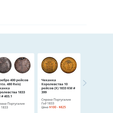
ребро 400 рейсов
Чеканка
nto. 480 Reis)
Королевства 10
канка
рейсов (X) 1833 KM #
ролевства 1833
399
 # 403.1
Страна
Португалия
Год
1833
рана
Португалия
Цена
$100 - $825
д
1833