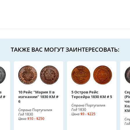
ТАКЖЕ ВАС МОГУТ ЗАИНТЕРЕСОВАТЬ:
в
10 Рейс "Мария II в
5 Остров Рейс
Се
M #
изгнании" 1830 KM #
Терсейра 1830 KM # 5
(Pi
6
че
Страна
Португалия
Ко
Год
1830
Страна
Португалия
KM
Цена
$9 - $225
Год
1830
Цена
$10 - $250
Ст
Го