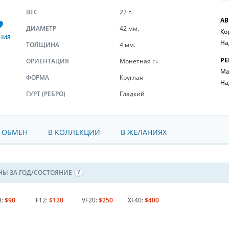
ВЕС
22 г.
АВ
ДИАМЕТР
42 мм.
Ко
НИЯ
На
ТОЛЩИНА
4 мм.
РЕ
ОРИЕНТАЦИЯ
Монетная ↑↓
Ма
ФОРМА
Круглая
На
ГУРТ (РЕБРО)
Гладкий
 ОБМЕН
В КОЛЛЕКЦИИ
В ЖЕЛАНИЯХ
НЫ ЗА ГОД/СОСТОЯНИЕ
8:
$90
F12:
$120
VF20:
$250
XF40:
$400