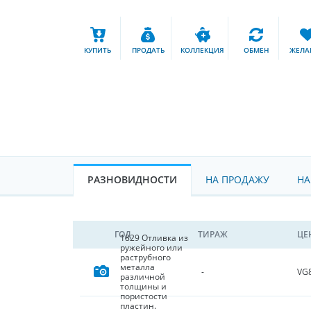
КУПИТЬ
ПРОДАТЬ
КОЛЛЕКЦИЯ
ОБМЕН
ЖЕЛА
РАЗНОВИДНОСТИ
НА ПРОДАЖУ
НА
ГОД
ТИРАЖ
ЦЕ
1829 Отливка из
ружейного или
раструбного
металла
VG
-
различной
толщины и
пористости
пластин.