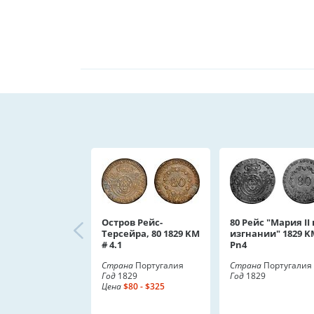
Остров Рейс-
80 Рейс "Мария II 
Терсейра, 80 1829 KM
изгнании" 1829 K
# 4.1
Pn4
Страна
Португалия
Страна
Португалия
Год
1829
Год
1829
Цена
$80 - $325