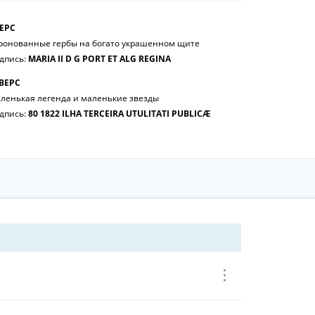
ЕРС
ронованные гербы на богато украшенном щите
дпись:
MARIA II D G PORT ET ALG REGINA
ВЕРС
ленькая легенда и маленькие звезды
дпись:
80 1822 ILHA TERCEIRA UTULITATI PUBLICÆ