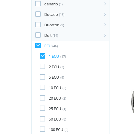
denario
(1)
Ducado
(16)
Ducaton
(9)
Duit
(14)
ECU
(46)
1 ECU
(17)
2 ECU
(2)
5 ECU
(9)
10 ECU
(5)
20 ECU
(2)
25 ECU
(1)
50 ECU
(8)
100 ECU
(2)