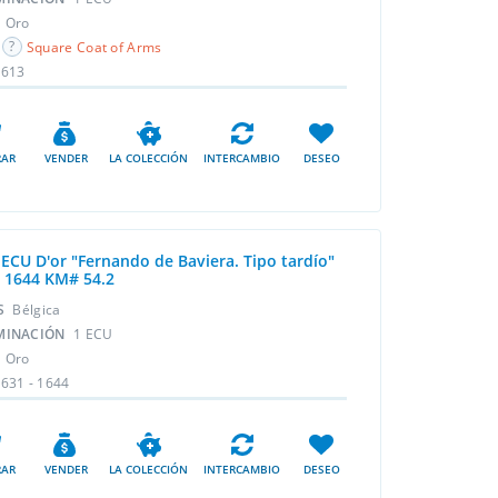
L
Oro
Square Coat of Arms
1613
AR
VENDER
LA COLECCIÓN
INTERCAMBIO
DESEO
 ECU D'or "Fernando de Baviera. Tipo tardío"
- 1644 KM# 54.2
ÍS
Bélgica
MINACIÓN
1 ECU
L
Oro
631 - 1644
AR
VENDER
LA COLECCIÓN
INTERCAMBIO
DESEO