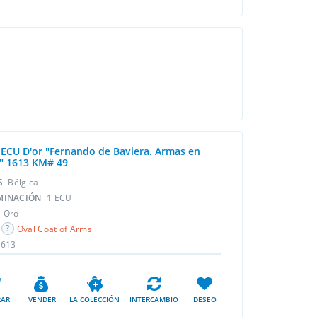
 ECU D'or "Fernando de Baviera. Armas en
" 1613 KM# 49
ÍS
Bélgica
MINACIÓN
1 ECU
L
Oro
Oval Coat of Arms
1613
AR
VENDER
LA COLECCIÓN
INTERCAMBIO
DESEO