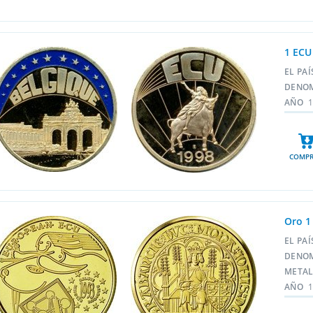
1 ECU
EL PA
DENO
AÑO
COMPR
Oro 1
EL PA
DENO
META
AÑO