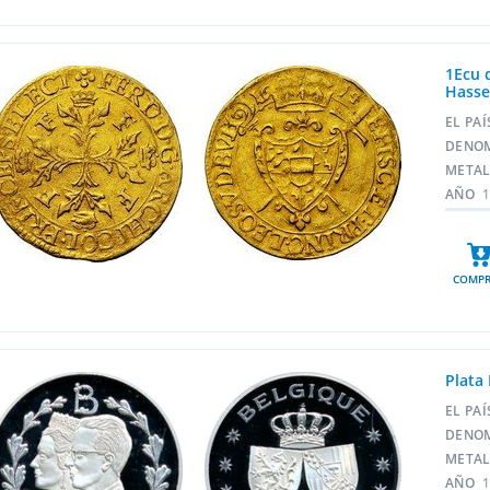
1Ecu 
Hasse
EL PA
DENO
META
AÑO
COMPR
Plata
EL PA
DENO
META
AÑO