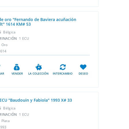
de oro "Fernando de Baviera acuñación
lt" 1614 KM# 53
ÍS
Bélgica
MINACIÓN
1 ECU
L
Oro
1614
AR
VENDER
LA COLECCIÓN
INTERCAMBIO
DESEO
 ECU "Baudouin y Fabiola" 1993 X# 33
ÍS
Bélgica
MINACIÓN
1 ECU
L
Plata
1993