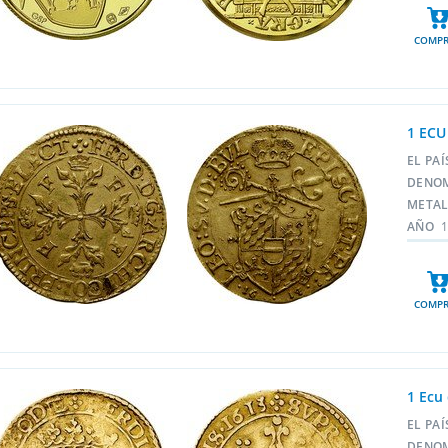
COMPR
1 ECU
EL PA
DENO
META
AÑO
COMPR
1 Ecu
EL PA
DENO