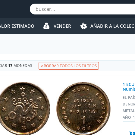
ALOR ESTIMADO
VENDER
AÑADIR A LA COLE
DAR
17
MONEDAS
BORRAR TODOS LOS FILTROS
1 ECU
Numis
EL PA
DENO
META
AÑO