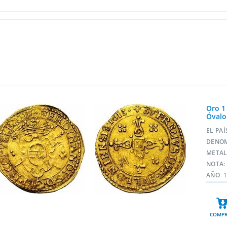
Oro 1
Óvalo
EL PA
DENO
META
NOTA:
AÑO
COMPR