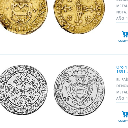
META
NOTA:
AÑO
COMPR
Oro 1
1631 
EL PA
DENO
META
AÑO
1
COMPR