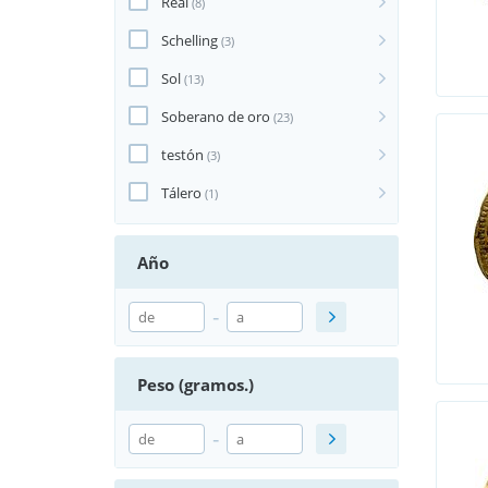
Real
(8)
Schelling
(3)
Sol
(13)
Soberano de oro
(23)
testón
(3)
Tálero
(1)
Año
-
Peso (gramos.)
-