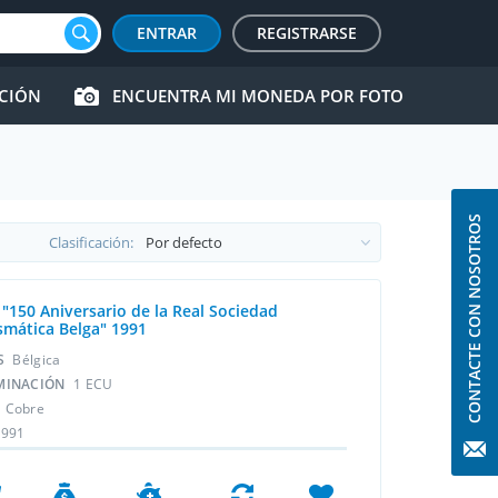
ENTRAR
REGISTRARSE
CCIÓN
ENCUENTRA MI MONEDA POR FOTO
CONTACTE CON NOSOTROS
Clasificación:
 "150 Aniversario de la Real Sociedad
mática Belga" 1991
ÍS
Bélgica
MINACIÓN
1 ECU
L
Cobre
1991