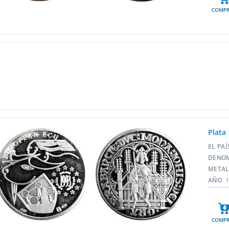
COMPR
Plata
EL PA
DENO
META
AÑO
COMPR