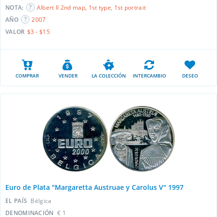
NOTA:
Albert II 2nd map, 1st type, 1st portrait
AÑO
2007
VALOR
$3 - $15
COMPRAR
VENDER
LA COLECCIÓN
INTERCAMBIO
DESEO
Euro de Plata "Margaretta Austruae y Carolus V" 1997
EL PAÍS
Bélgica
DENOMINACIÓN
€ 1