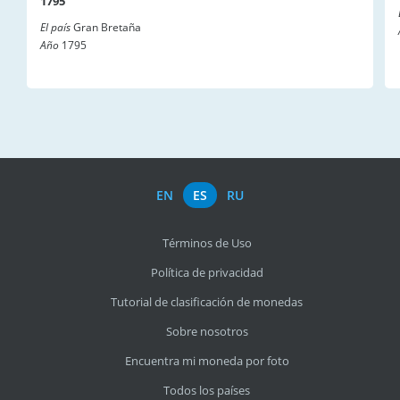
1795
El país
Gran Bretaña
Año
1795
EN
ES
RU
Términos de Uso
Política de privacidad
Tutorial de clasificación de monedas
Sobre nosotros
Encuentra mi moneda por foto
Todos los países