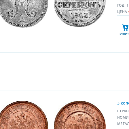
ГОД
1
ЦЕНА
КУПИТ
3 коп
СТРА
НОМИ
МЕТА