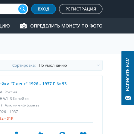
ВХОД
РЕГИСТРАЦИЯ
КЦИЮ
ОПРЕДЕЛИТЬ МОНЕТУ ПО ФОТО
НАПИСАТЬ НАМ
Cортировка:
ейки "7 лент" 1926 - 1937 Г № 93
НА
Россия
НАЛ
3 Копейки
ЛЛ
Алюминий-Бронза
926 - 1937
$2 - $1K