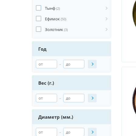
Тынф
(2)
Ефимок
(50)
Золотник
(3)
Год
-
Вес (г.)
-
Диаметр (мм.)
-