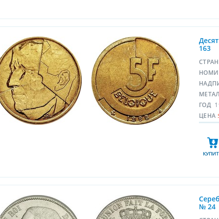
Десят
163
СТРА
НОМИ
НАДП
МЕТА
ГОД
1
ЦЕНА
КУПИТ
Сереб
№ 24