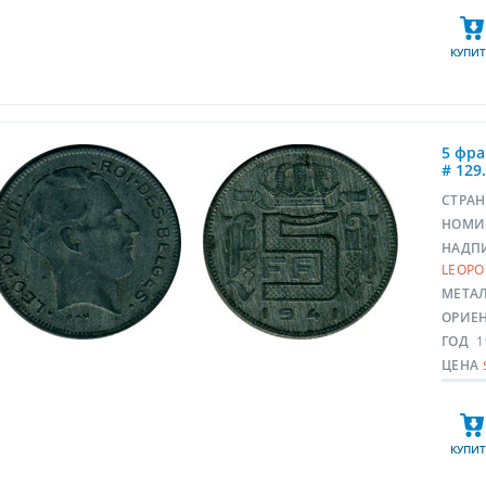
КУПИТ
5 фра
# 129
СТРА
НОМИ
НАДП
LEOPOL
МЕТА
ОРИЕ
ГОД
1
ЦЕНА
КУПИТ