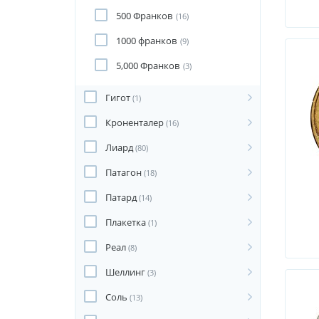
500 Франков
(16)
1000 франков
(9)
5,000 Франков
(3)
Гигот
(1)
Кроненталер
(16)
Лиард
(80)
Патагон
(18)
Патард
(14)
Плакетка
(1)
Реал
(8)
Шеллинг
(3)
Соль
(13)