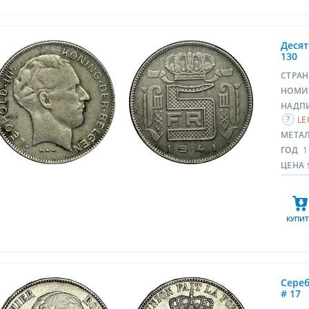
Десят
130
СТРА
НОМИ
НАДП
LE
МЕТА
ГОД
1
ЦЕНА
КУПИТ
Сереб
# 17