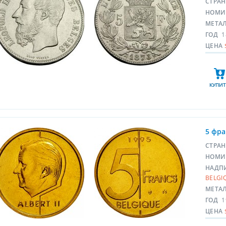
СТРА
НОМИ
МЕТА
ГОД
1
ЦЕНА
КУПИТ
5 фра
СТРА
НОМИ
НАДП
BELGI
МЕТА
ГОД
1
ЦЕНА