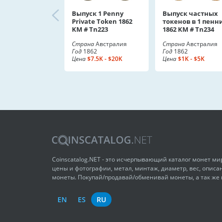
Выпуск 1 Penny
Выпуск частных
Private Token 1862
токенов в 1 пенн
KM # Tn223
1862 KM # Tn234
Страна
Австралия
Страна
Австралия
Год
1862
Год
1862
Цена
$7.5K - $20K
Цена
$1K - $5K
Coinscatalog.NET - это исчерпывающий каталог монет м
цены и фотографии, метал, минтаж, диаметр, вес, описа
монеты. Покупай/продавай/обменивай монеты, а так же
EN
ES
RU