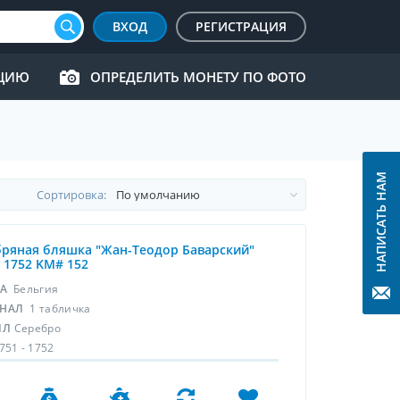
ВХОД
РЕГИСТРАЦИЯ
КЦИЮ
ОПРЕДЕЛИТЬ МОНЕТУ ПО ФОТО
НАПИСАТЬ НАМ
Cортировка:
ряная бляшка "Жан-Теодор Баварский"
- 1752 KM# 152
НА
Бельгия
НАЛ
1 табличка
ЛЛ
Серебро
751 - 1752