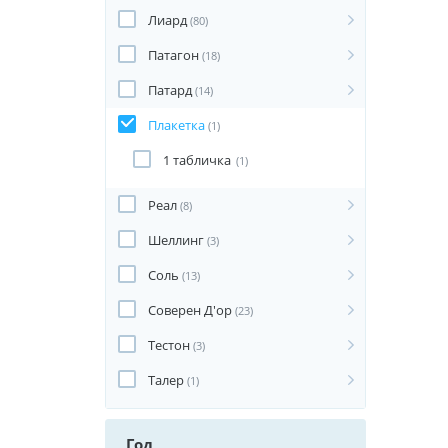
Лиард
(80)
Патагон
(18)
Патард
(14)
Плакетка
(1)
1 табличка
(1)
Реал
(8)
Шеллинг
(3)
Соль
(13)
Соверен Д'ор
(23)
Тестон
(3)
Талер
(1)
Год