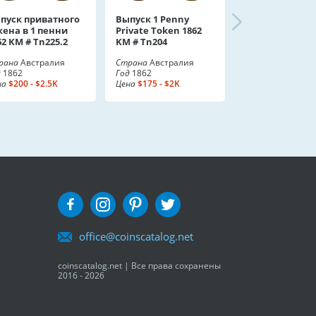
пуск приватного
Выпуск 1 Penny
кена в 1 пенни
Private Token 1862
62 KM # Tn225.2
KM # Tn204
рана
Австралия
Страна
Австралия
д
1862
Год
1862
на
$200 - $2.5K
Цена
$175 - $2K
office@coinscatalog.net
coinscatalog.net | Все права сохранены
2016 - 2026