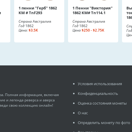
1 пенни "Герб" 1862
1 Пенни "Виктория"
Вы
и
KM # TnF293
1862 KM# Tn114.1
то
18
Страна
Австралия
Страна
Австралия
Год
1862
Год
1862
Ст
Цена:
$3.5K
Цена
$250 - $2.75K
Го
Це
Условия использования
Конфиденциальность
ира. Полная информация, включая
ние и легенда реверса и аверса
Оценка состояния монеты
 веди свою коллекцию онлайн!
О нас
Определить монету по фото